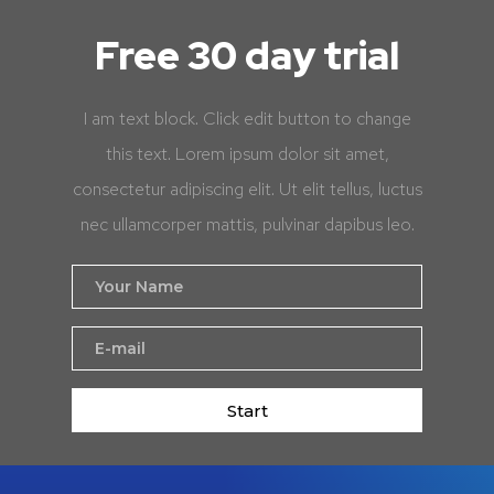
Free 30 day trial
I am text block. Click edit button to change
this text. Lorem ipsum dolor sit amet,
consectetur adipiscing elit. Ut elit tellus, luctus
nec ullamcorper mattis, pulvinar dapibus leo.
Start