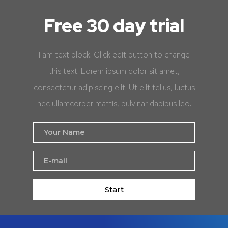
Free 30 day trial
I am text block. Click edit button to change
this text. Lorem ipsum dolor sit amet,
consectetur adipiscing elit. Ut elit tellus, luctus
nec ullamcorper mattis, pulvinar dapibus leo.
Start