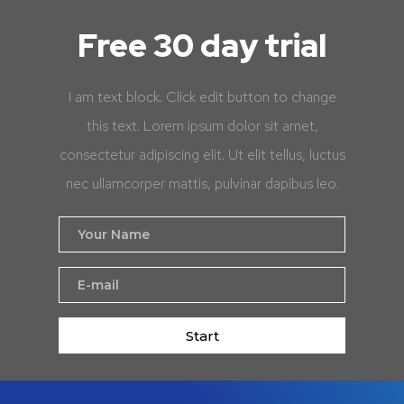
Free 30 day trial
I am text block. Click edit button to change
this text. Lorem ipsum dolor sit amet,
consectetur adipiscing elit. Ut elit tellus, luctus
nec ullamcorper mattis, pulvinar dapibus leo.
Start