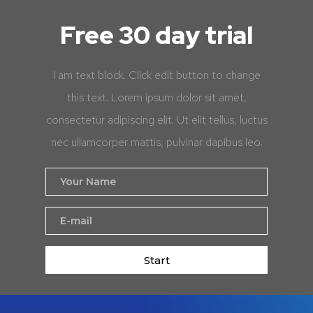
Free 30 day trial
I am text block. Click edit button to change
this text. Lorem ipsum dolor sit amet,
consectetur adipiscing elit. Ut elit tellus, luctus
nec ullamcorper mattis, pulvinar dapibus leo.
Start