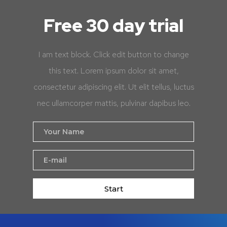
Free 30 day trial
I am text block. Click edit button to change
this text. Lorem ipsum dolor sit amet,
consectetur adipiscing elit. Ut elit tellus, luctus
nec ullamcorper mattis, pulvinar dapibus leo.
Start