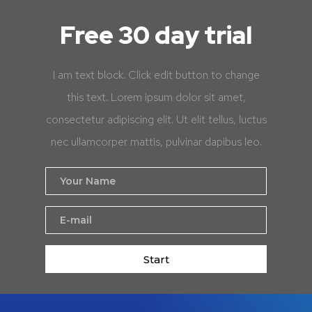
Free 30 day trial
I am text block. Click edit button to change
this text. Lorem ipsum dolor sit amet,
consectetur adipiscing elit. Ut elit tellus, luctus
nec ullamcorper mattis, pulvinar dapibus leo.
Start