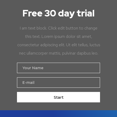
Free 30 day trial
I am text block. Click edit button to change
this text. Lorem ipsum dolor sit amet,
consectetur adipiscing elit. Ut elit tellus, luctus
nec ullamcorper mattis, pulvinar dapibus leo.
Start