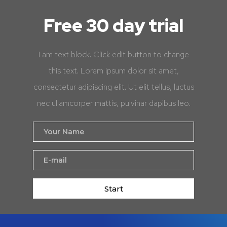
Free 30 day trial
I am text block. Click edit button to change
this text. Lorem ipsum dolor sit amet,
consectetur adipiscing elit. Ut elit tellus, luctus
nec ullamcorper mattis, pulvinar dapibus leo.
Start