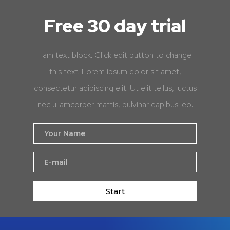
Free 30 day trial
I am text block. Click edit button to change
this text. Lorem ipsum dolor sit amet,
consectetur adipiscing elit. Ut elit tellus, luctus
nec ullamcorper mattis, pulvinar dapibus leo.
Start