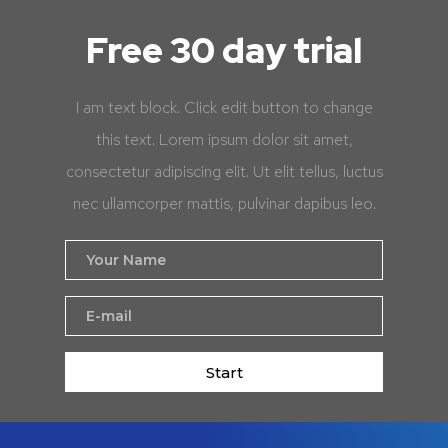
Free 30 day trial
I am text block. Click edit button to change
this text. Lorem ipsum dolor sit amet,
consectetur adipiscing elit. Ut elit tellus, luctus
nec ullamcorper mattis, pulvinar dapibus leo.
Start