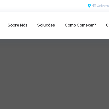
411 Univers
Sobre Nós
Soluções
Como Começar?
C