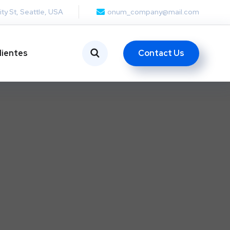
ity St, Seattle, USA
onum_company@mail.com
Contact Us
lientes