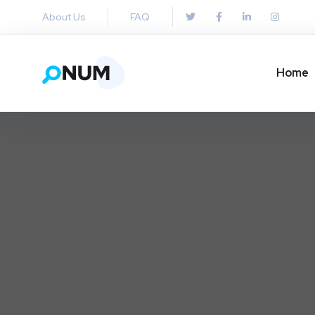
About Us
FAQ
Home