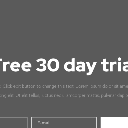
ree 30 day tri
k. Click edit button to change this text. Lorem ipsum dolor sit am
cing elit. Ut elit tellus, luctus nec ullamcorper mattis, pulvinar dapib