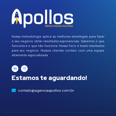
Nossa metodologia aplica as melhores estratégias para fazer
o seu negócio obter resultados exponenciais. Sabemos o que
funciona e o que não funciona. Nosso foco é trazer resultados
para seu negócio. Nossos clientes contam com uma equipe
altamente especializada
Estamos te aguardando!
contato@agenciaapollos.com.br