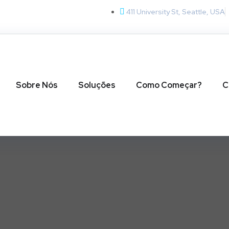
411 University St, Seattle, USA
Sobre Nós
Soluções
Como Começar?
C