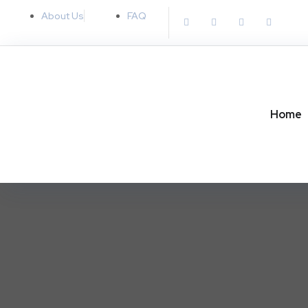
About Us
FAQ
Home