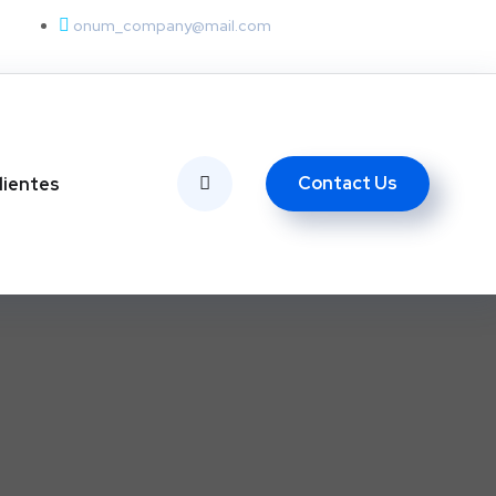
onum_company@mail.com
Contact Us
lientes