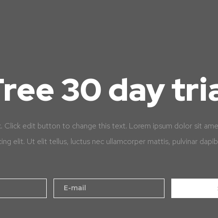
ree 30 day tri
k. Click edit button to change this text. Lorem ipsum dolor sit am
cing elit. Ut elit tellus, luctus nec ullamcorper mattis, pulvinar dapib