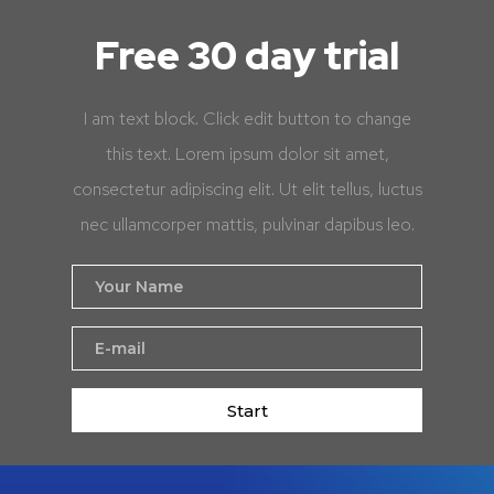
Free 30 day trial
I am text block. Click edit button to change
this text. Lorem ipsum dolor sit amet,
consectetur adipiscing elit. Ut elit tellus, luctus
nec ullamcorper mattis, pulvinar dapibus leo.
Start