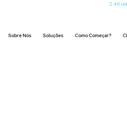
411 Un
Sobre Nós
Soluções
Como Começar?
C