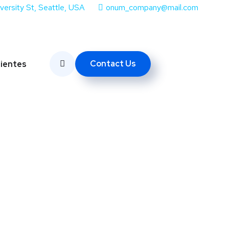
iversity St, Seattle, USA
onum_company@mail.com
Contact Us
lientes