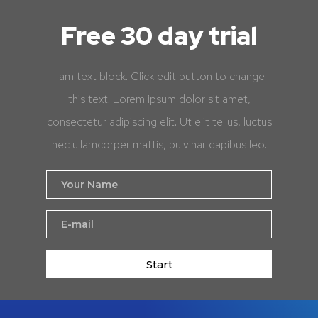
Free 30 day trial
I am text block. Click edit button to change
this text. Lorem ipsum dolor sit amet,
consectetur adipiscing elit. Ut elit tellus, luctus
nec ullamcorper mattis, pulvinar dapibus leo.
Start