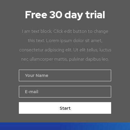
Free 30 day trial
I am text block. Click edit button to change
this text. Lorem ipsum dolor sit amet,
consectetur adipiscing elit. Ut elit tellus, luctus
nec ullamcorper mattis, pulvinar dapibus leo.
Start