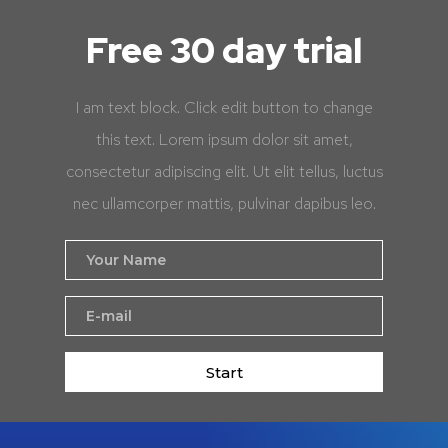
Free 30 day trial
I am text block. Click edit button to change
this text. Lorem ipsum dolor sit amet,
consectetur adipiscing elit. Ut elit tellus, luctus
nec ullamcorper mattis, pulvinar dapibus leo.
Start