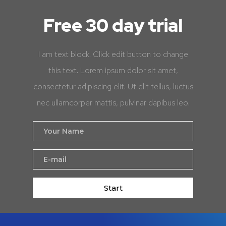
Free 30 day trial
I am text block. Click edit button to change
this text. Lorem ipsum dolor sit amet,
consectetur adipiscing elit. Ut elit tellus, luctus
nec ullamcorper mattis, pulvinar dapibus leo.
Start