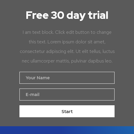
Free 30 day trial
I am text block. Click edit button to change
this text. Lorem ipsum dolor sit amet,
consectetur adipiscing elit. Ut elit tellus, luctus
nec ullamcorper mattis, pulvinar dapibus leo.
Start