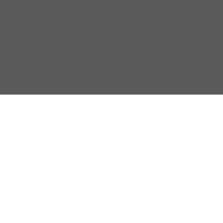
as
E
os
ão