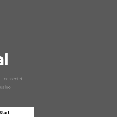
al
et, consectetur
us leo.
Start