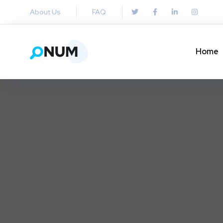
About Us
FAQ
Home