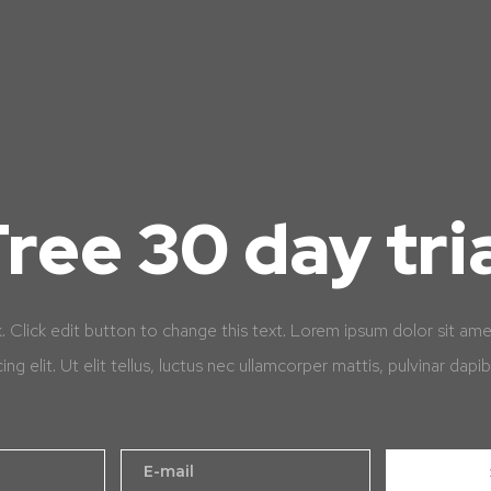
ree 30 day tri
k. Click edit button to change this text. Lorem ipsum dolor sit am
cing elit. Ut elit tellus, luctus nec ullamcorper mattis, pulvinar dapib