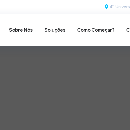
411 Univers
Sobre Nós
Soluções
Como Começar?
C