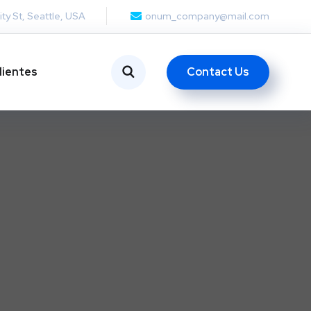
ity St, Seattle, USA
onum_company@mail.com
Contact Us
lientes