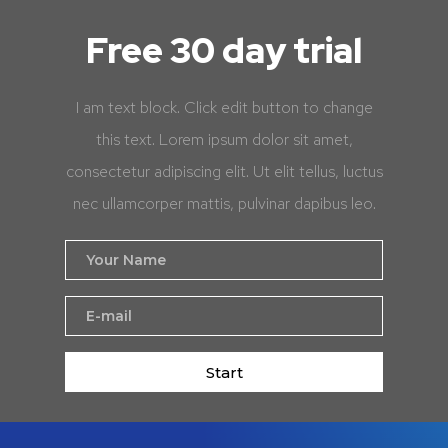
Free 30 day trial
I am text block. Click edit button to change
this text. Lorem ipsum dolor sit amet,
consectetur adipiscing elit. Ut elit tellus, luctus
nec ullamcorper mattis, pulvinar dapibus leo.
Start