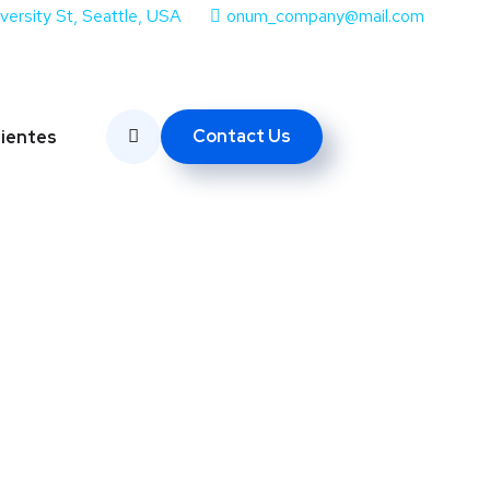
iversity St, Seattle, USA
onum_company@mail.com
Contact Us
lientes