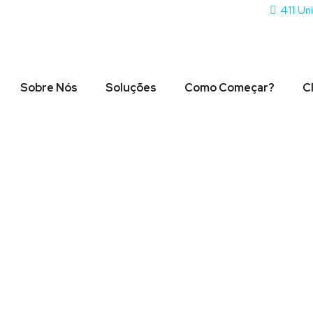
411 Un
Sobre Nós
Soluções
Como Começar?
C