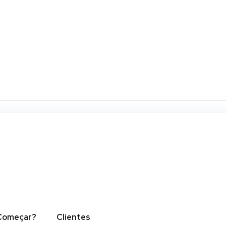
um dolor sit amet, consectetur adipiscing elit. Ut elit tellus, luct
Começar?
Clientes