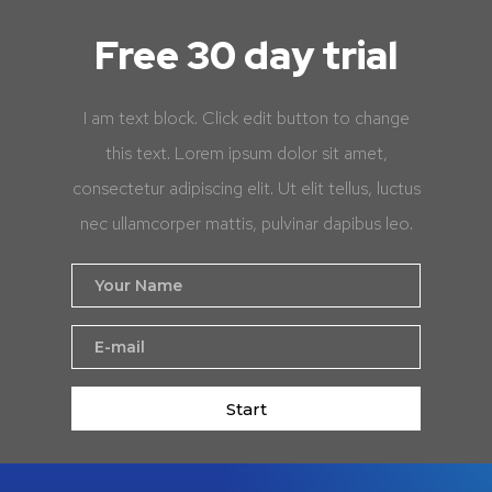
Free 30 day trial
I am text block. Click edit button to change
this text. Lorem ipsum dolor sit amet,
consectetur adipiscing elit. Ut elit tellus, luctus
nec ullamcorper mattis, pulvinar dapibus leo.
Start