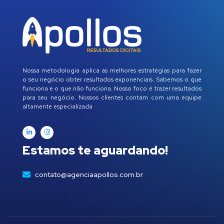
Nossa metodologia aplica as melhores estratégias para fazer
o seu negócio obter resultados exponenciais. Sabemos o que
funciona e o que não funciona. Nosso foco é trazer resultados
para seu negócio. Nossos clientes contam com uma equipe
altamente especializada
Estamos te aguardando!
contato@agenciaapollos.com.br