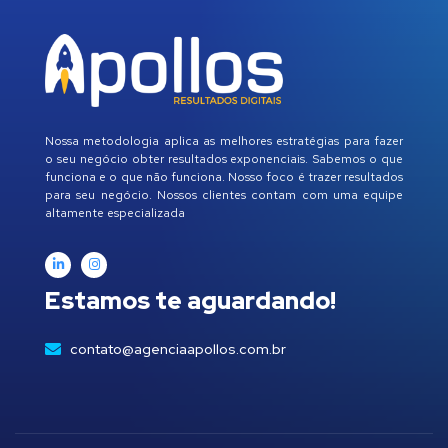
Nossa metodologia aplica as melhores estratégias para fazer
o seu negócio obter resultados exponenciais. Sabemos o que
funciona e o que não funciona. Nosso foco é trazer resultados
para seu negócio. Nossos clientes contam com uma equipe
altamente especializada
Estamos te aguardando!
contato@agenciaapollos.com.br