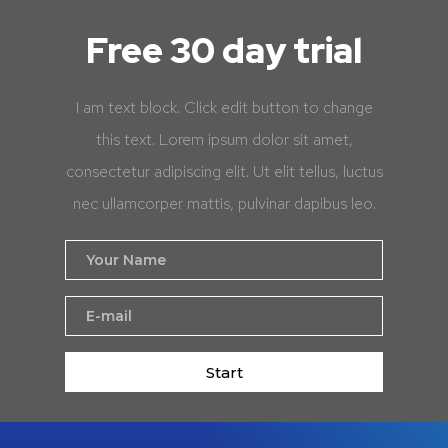
Free 30 day trial
I am text block. Click edit button to change
this text. Lorem ipsum dolor sit amet,
consectetur adipiscing elit. Ut elit tellus, luctus
nec ullamcorper mattis, pulvinar dapibus leo.
Start