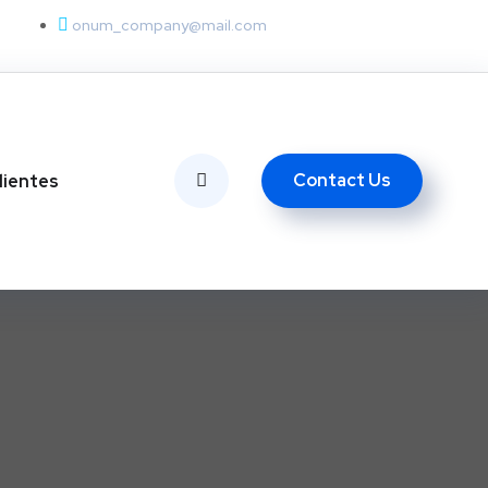
onum_company@mail.com
Contact Us
lientes