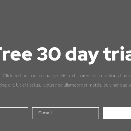
ree 30 day tri
k. Click edit button to change this text. Lorem ipsum dolor sit am
cing elit. Ut elit tellus, luctus nec ullamcorper mattis, pulvinar dapib