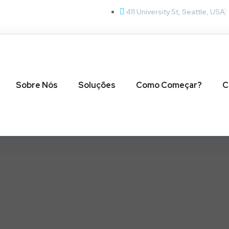
411 University St, Seattle, USA
Sobre Nós
Soluções
Como Começar?
C