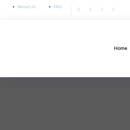
About Us
FAQ
Home