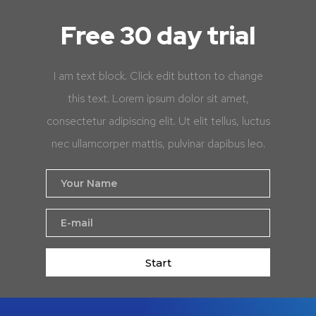
Free 30 day trial
I am text block. Click edit button to change
this text. Lorem ipsum dolor sit amet,
consectetur adipiscing elit. Ut elit tellus, luctus
nec ullamcorper mattis, pulvinar dapibus leo.
Start