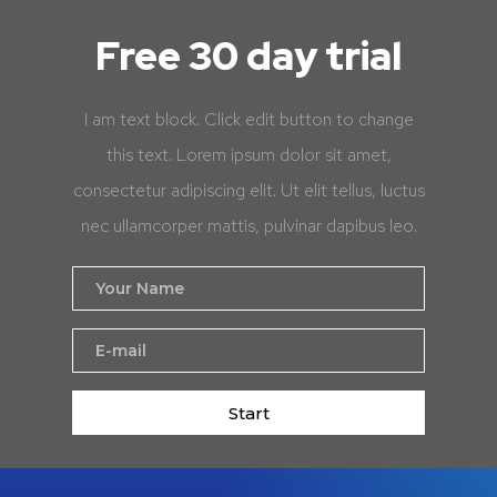
Free 30 day trial
I am text block. Click edit button to change
this text. Lorem ipsum dolor sit amet,
consectetur adipiscing elit. Ut elit tellus, luctus
nec ullamcorper mattis, pulvinar dapibus leo.
Start