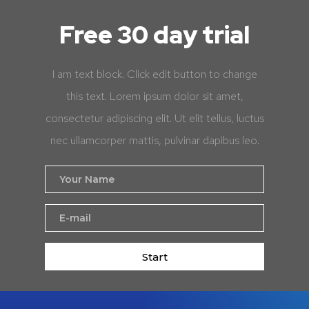
Free 30 day trial
I am text block. Click edit button to change
this text. Lorem ipsum dolor sit amet,
consectetur adipiscing elit. Ut elit tellus, luctus
nec ullamcorper mattis, pulvinar dapibus leo.
Start