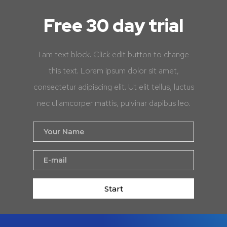
Free 30 day trial
I am text block. Click edit button to change
this text. Lorem ipsum dolor sit amet,
consectetur adipiscing elit. Ut elit tellus, luctus
nec ullamcorper mattis, pulvinar dapibus leo.
Start