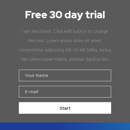
Free 30 day trial
I am text block. Click edit button to change
this text. Lorem ipsum dolor sit amet,
consectetur adipiscing elit. Ut elit tellus, luctus
nec ullamcorper mattis, pulvinar dapibus leo.
Start