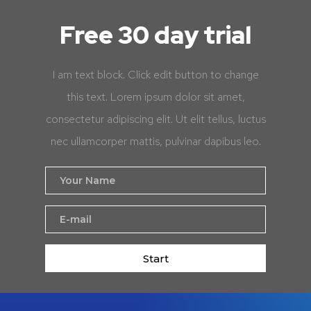
Free 30 day trial
I am text block. Click edit button to change
this text. Lorem ipsum dolor sit amet,
consectetur adipiscing elit. Ut elit tellus, luctus
nec ullamcorper mattis, pulvinar dapibus leo.
Start