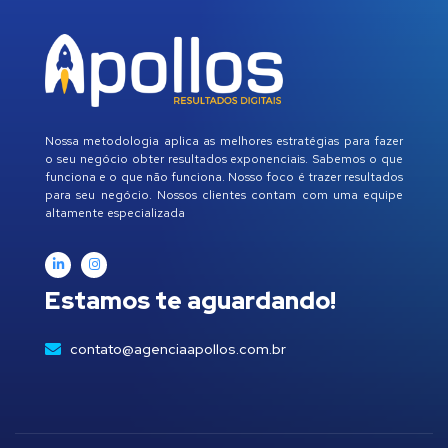
Nossa metodologia aplica as melhores estratégias para fazer
o seu negócio obter resultados exponenciais. Sabemos o que
funciona e o que não funciona. Nosso foco é trazer resultados
para seu negócio. Nossos clientes contam com uma equipe
altamente especializada
Estamos te aguardando!
contato@agenciaapollos.com.br