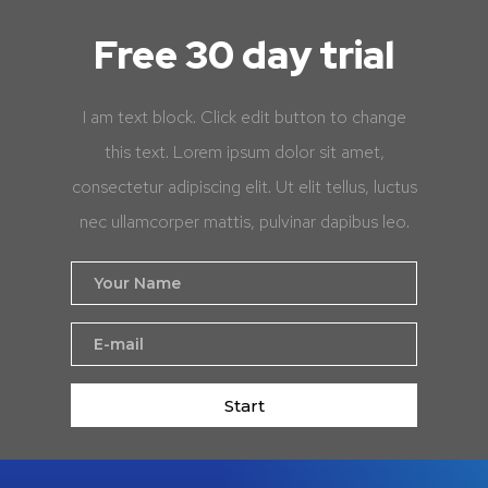
Free 30 day trial
I am text block. Click edit button to change
this text. Lorem ipsum dolor sit amet,
consectetur adipiscing elit. Ut elit tellus, luctus
nec ullamcorper mattis, pulvinar dapibus leo.
Start