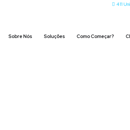
411 Un
Sobre Nós
Soluções
Como Começar?
C