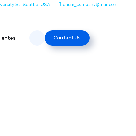
iversity St, Seattle, USA
onum_company@mail.com
Contact Us
lientes