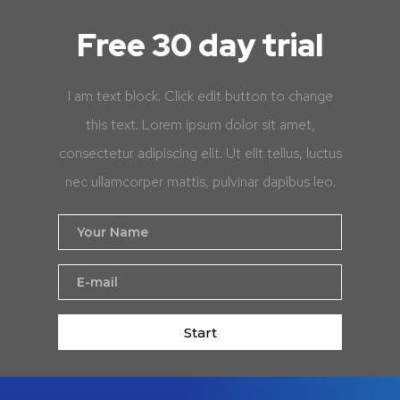
Free 30 day trial
I am text block. Click edit button to change
this text. Lorem ipsum dolor sit amet,
consectetur adipiscing elit. Ut elit tellus, luctus
nec ullamcorper mattis, pulvinar dapibus leo.
Start