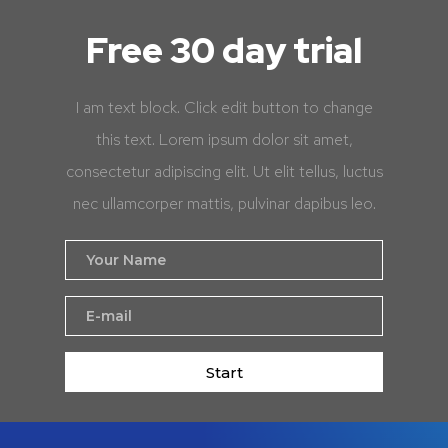
Free 30 day trial
I am text block. Click edit button to change
this text. Lorem ipsum dolor sit amet,
consectetur adipiscing elit. Ut elit tellus, luctus
nec ullamcorper mattis, pulvinar dapibus leo.
Start