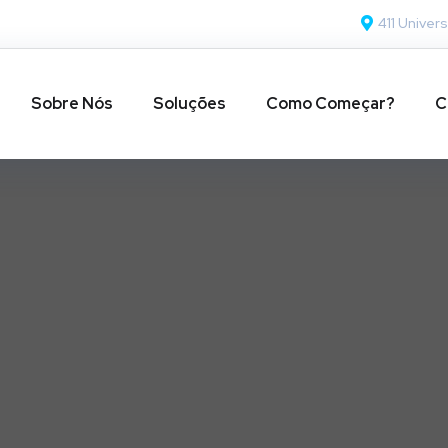
411 Univers
Sobre Nós
Soluções
Como Começar?
C