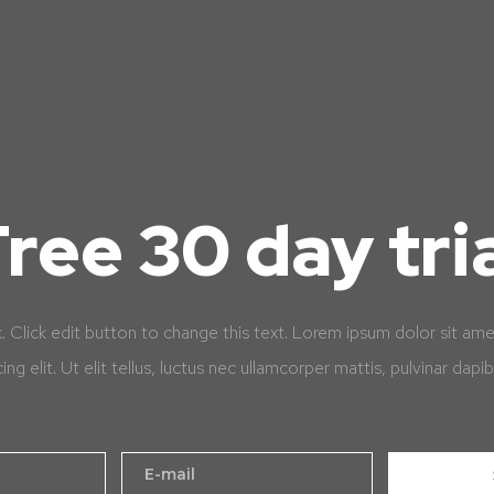
ree 30 day tri
k. Click edit button to change this text. Lorem ipsum dolor sit am
cing elit. Ut elit tellus, luctus nec ullamcorper mattis, pulvinar dapib