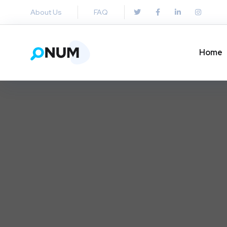
About Us
FAQ
Home