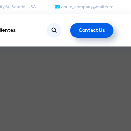
ity St, Seattle, USA
onum_company@mail.com
Contact Us
lientes