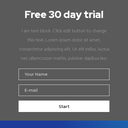
Free 30 day trial
I am text block. Click edit button to change
this text. Lorem ipsum dolor sit amet,
consectetur adipiscing elit. Ut elit tellus, luctus
nec ullamcorper mattis, pulvinar dapibus leo.
Start