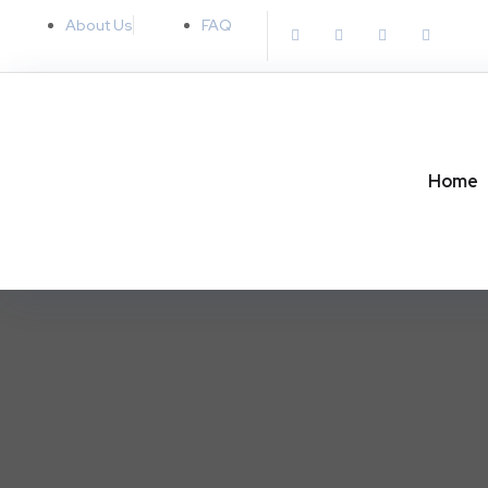
About Us
FAQ
Home