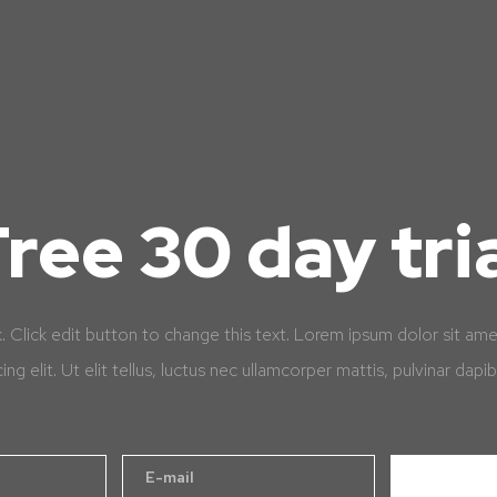
ree 30 day tri
k. Click edit button to change this text. Lorem ipsum dolor sit am
cing elit. Ut elit tellus, luctus nec ullamcorper mattis, pulvinar dapib