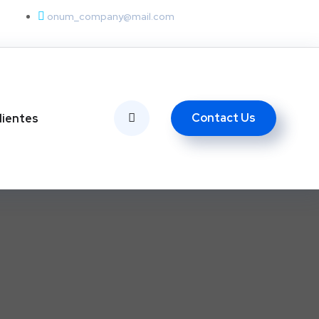
onum_company@mail.com
Contact Us
lientes