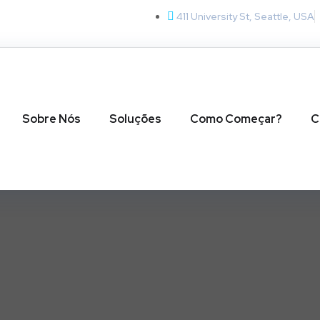
411 University St, Seattle, USA
Sobre Nós
Soluções
Como Começar?
C