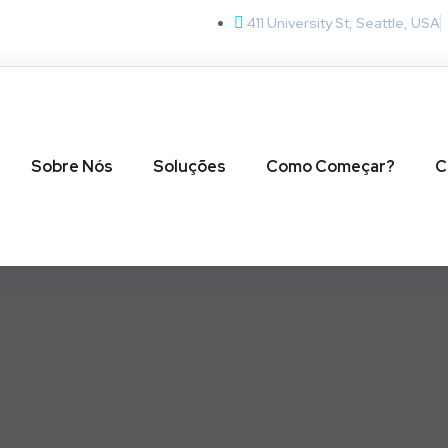
411 University St, Seattle, USA
Sobre Nós
Soluções
Como Começar?
C