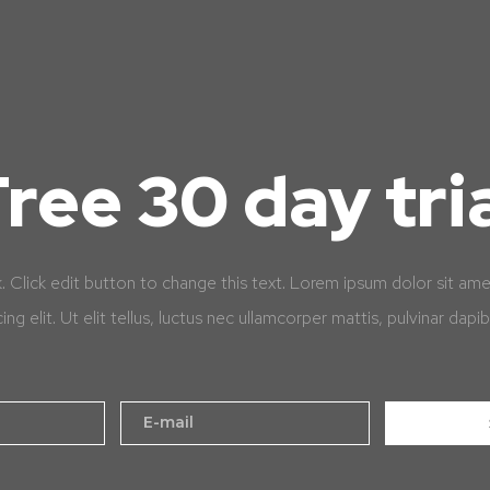
ree 30 day tri
k. Click edit button to change this text. Lorem ipsum dolor sit am
cing elit. Ut elit tellus, luctus nec ullamcorper mattis, pulvinar dapib