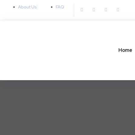
About Us
FAQ
Home