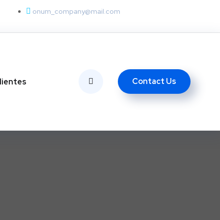
onum_company@mail.com
Contact Us
lientes