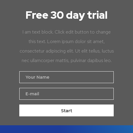
Free 30 day trial
I am text block. Click edit button to change
this text. Lorem ipsum dolor sit amet,
consectetur adipiscing elit. Ut elit tellus, luctus
nec ullamcorper mattis, pulvinar dapibus leo.
Start