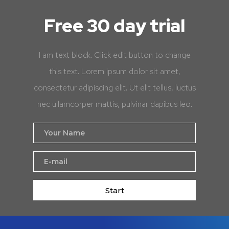
Free 30 day trial
I am text block. Click edit button to change
this text. Lorem ipsum dolor sit amet,
consectetur adipiscing elit. Ut elit tellus, luctus
nec ullamcorper mattis, pulvinar dapibus leo.
Start