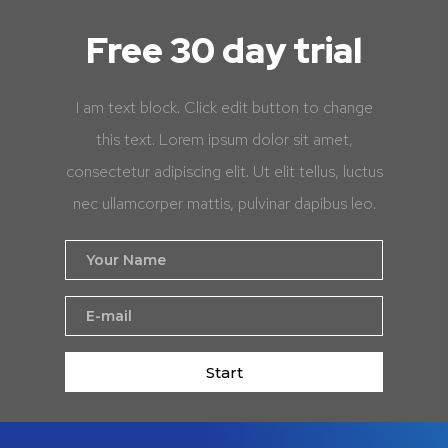
Free 30 day trial
I am text block. Click edit button to change
this text. Lorem ipsum dolor sit amet,
consectetur adipiscing elit. Ut elit tellus, luctus
nec ullamcorper mattis, pulvinar dapibus leo.
Start