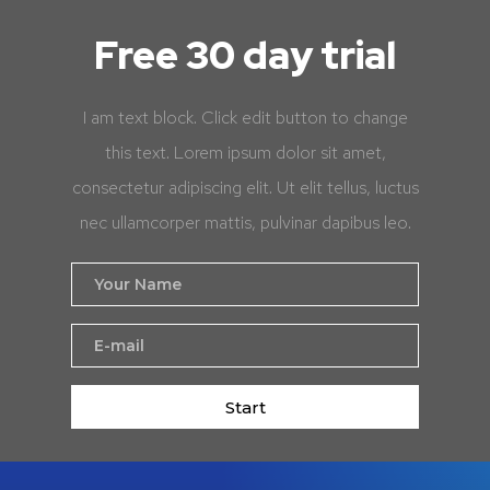
Free 30 day trial
I am text block. Click edit button to change
this text. Lorem ipsum dolor sit amet,
consectetur adipiscing elit. Ut elit tellus, luctus
nec ullamcorper mattis, pulvinar dapibus leo.
Start