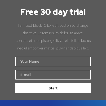
Free 30 day trial
I am text block. Click edit button to change
this text. Lorem ipsum dolor sit amet,
consectetur adipiscing elit. Ut elit tellus, luctus
nec ullamcorper mattis, pulvinar dapibus leo.
Start